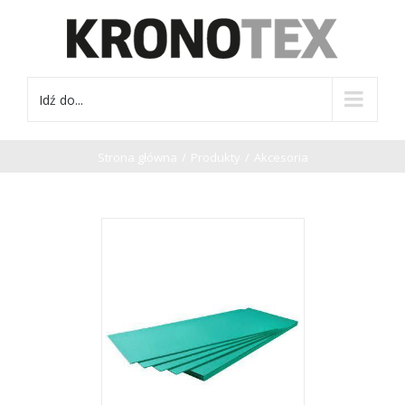
Idź do...
Strona główna
/
Produkty
/
Akcesoria