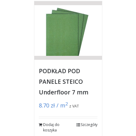
PODKŁAD POD
PANELE STEICO
Underfloor 7 mm
2
8.70
zł / m
z VAT
Dodaj do
Szczegóły
koszyka