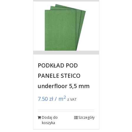
PODKŁAD POD
PANELE STEICO
underfloor 5,5 mm
2
7.50
zł / m
z VAT
Dodaj do
Szczegóły
koszyka