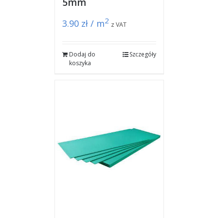
5mm
2
3.90
zł / m
z VAT
Dodaj do
Szczegóły
koszyka