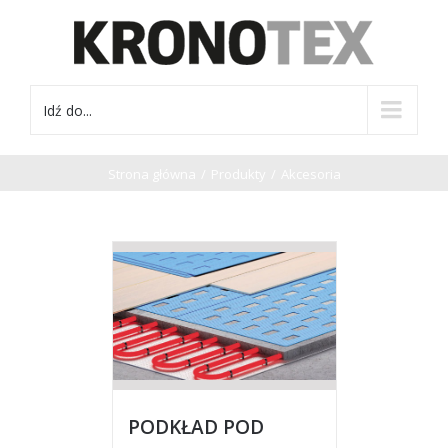
Idź do...
Strona główna
/
Produkty
/
Akcesoria
PODKŁAD POD