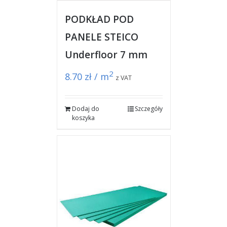
PODKŁAD POD
PANELE STEICO
Underfloor 7 mm
2
8.70
zł / m
z VAT
Dodaj do
Szczegóły
koszyka