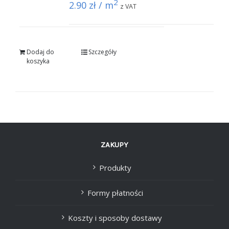
2
2.90
zł / m
z VAT
Dodaj do
Szczegóły
koszyka
ZAKUPY
Produkty
Formy płatności
Koszty i sposoby dostawy