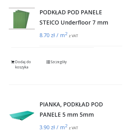
PODKŁAD POD PANELE
STEICO Underfloor 7 mm
2
8.70
zł / m
z VAT
Dodaj do
Szczegóły
koszyka
PIANKA, PODKŁAD POD
PANELE 5 mm 5mm
2
3.90
zł / m
z VAT