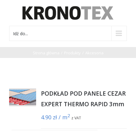
Idź do...
Strona główna
/
Produkty
/
Akcesoria
PODKŁAD POD PANELE CEZAR
EXPERT THERMO RAPID 3mm
2
4.90
zł / m
z VAT