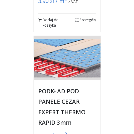
3.90
zł / m
z VAT
Dodaj do
Szczegóły
koszyka
PODKŁAD POD
PANELE CEZAR
EXPERT THERMO
RAPID 3mm
2