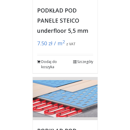
PODKŁAD POD
PANELE STEICO
underfloor 5,5 mm
2
7.50
zł / m
z VAT
Dodaj do
Szczegóły
koszyka