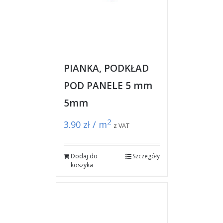
PIANKA, PODKŁAD
POD PANELE 5 mm
5mm
2
3.90
zł / m
z VAT
Dodaj do
Szczegóły
koszyka