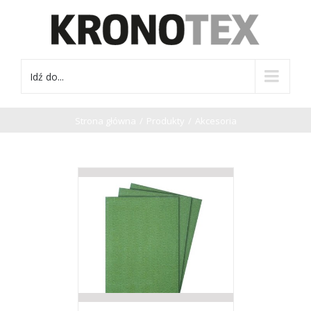
Idź do...
Strona główna
/
Produkty
/
Akcesoria