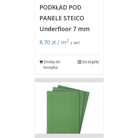
PODKŁAD POD
PANELE STEICO
Underfloor 7 mm
2
8.70
zł / m
z VAT
Dodaj do
Szczegóły
koszyka