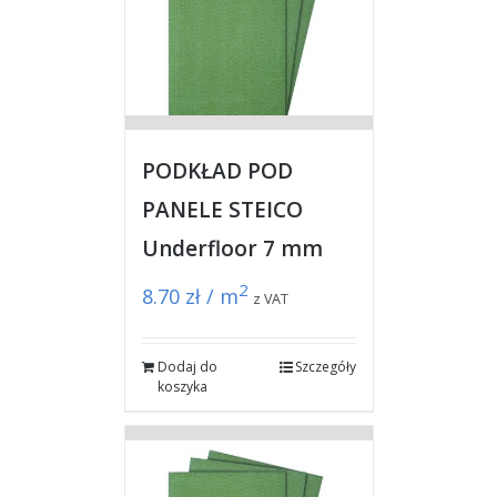
PODKŁAD POD
PANELE STEICO
Underfloor 7 mm
2
8.70
zł / m
z VAT
Dodaj do
Szczegóły
koszyka