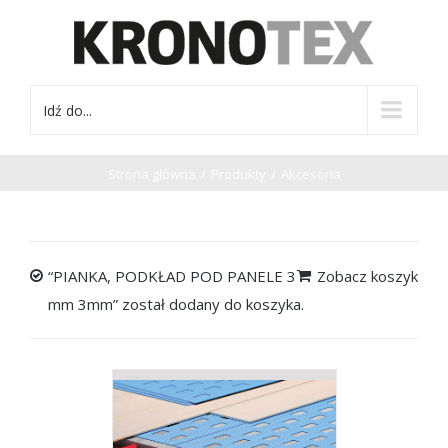
Idź do...
Strona główna
/
Produkty
/
Akcesoria
“PIANKA, PODKŁAD POD PANELE 3
Zobacz koszyk
mm 3mm” został dodany do koszyka.