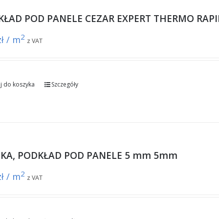
KŁAD POD PANELE CEZAR EXPERT THERMO RAP
2
zł / m
z VAT
j do koszyka
Szczegóły
NKA, PODKŁAD POD PANELE 5 mm 5mm
2
zł / m
z VAT