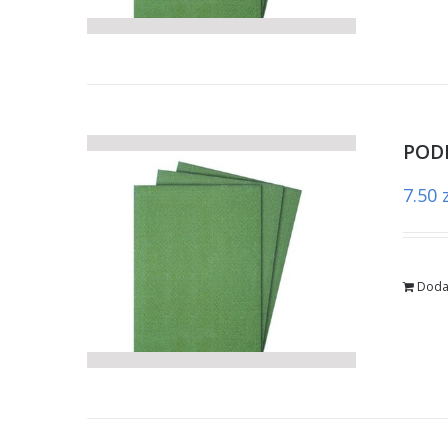
PODK
7.50
Doda