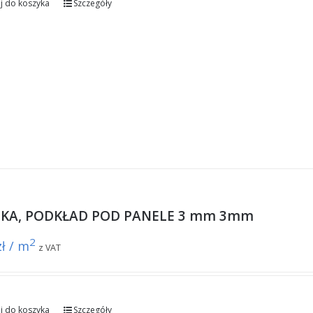
j do koszyka
Szczegóły
NKA, PODKŁAD POD PANELE 3 mm 3mm
2
zł / m
z VAT
j do koszyka
Szczegóły