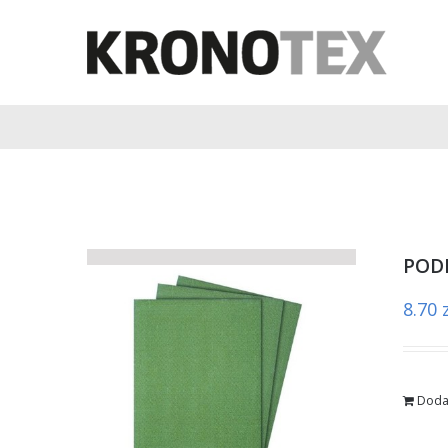
PODK
8.70
Doda