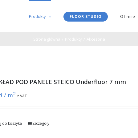
Produkty
O firmie
FLOOR STUDIO
Strona główna
/
Produkty
/
Akcesoria
ŁAD POD PANELE STEICO Underfloor 7 mm
2
zł / m
z VAT
j do koszyka
Szczegóły