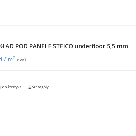
ŁAD POD PANELE STEICO underfloor 5,5 mm
2
zł / m
z VAT
j do koszyka
Szczegóły