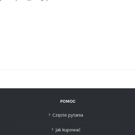
POMOC
Częste pytania
Jak kupować