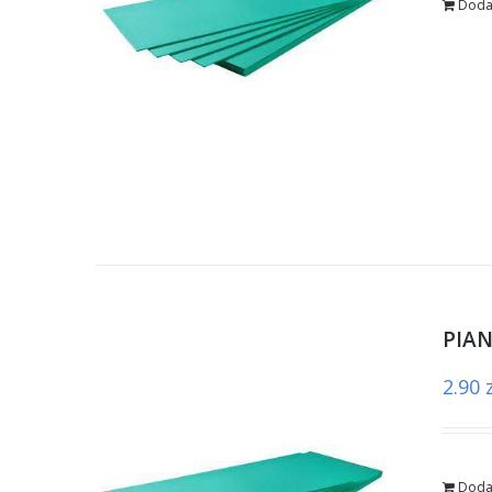
Doda
PIA
2.90
Doda