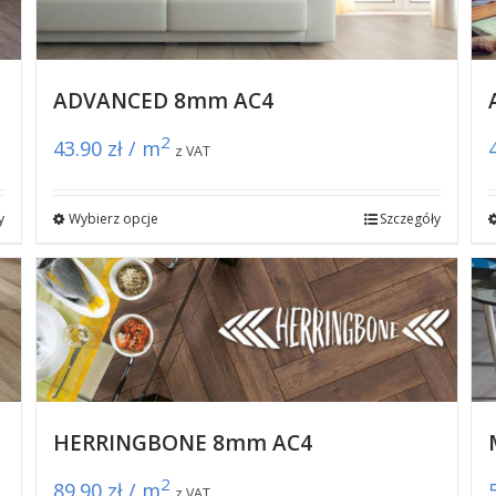
ADVANCED 8mm AC4
2
43.90
zł / m
z VAT
y
Wybierz opcje
Szczegóły
HERRINGBONE 8mm AC4
2
89.90
zł / m
z VAT