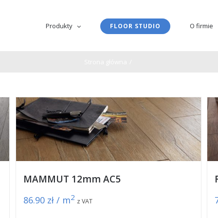
Produkty
O firmie
FLOOR STUDIO
Strona główna
/
MAMMUT 12mm AC5
2
86.90
zł / m
z VAT