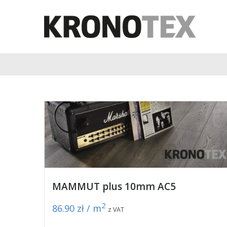
MAMMUT plus 10mm AC5
2
86.90
zł / m
z VAT