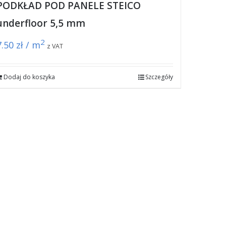
PODKŁAD POD PANELE STEICO
underfloor 5,5 mm
2
7.50
zł / m
z VAT
Dodaj do koszyka
Szczegóły