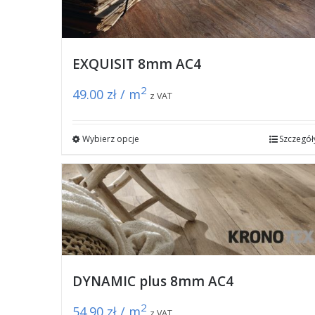
EXQUISIT 8mm AC4
2
49.00
zł / m
z VAT
Wybierz opcje
Szczegół
DYNAMIC plus 8mm AC4
2
54.90
zł / m
z VAT