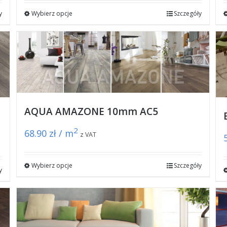
y
Wybierz opcje
Szczegóły
AQUA AMAZONE 10mm AC5
2
68.90
zł / m
z VAT
Wybierz opcje
Szczegóły
y