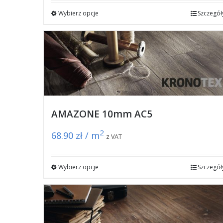
Wybierz opcje
Szczegół
AMAZONE 10mm AC5
2
68.90
zł / m
z VAT
Wybierz opcje
Szczegół