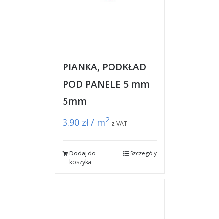
PIANKA, PODKŁAD
POD PANELE 5 mm
5mm
2
3.90
zł / m
z VAT
Dodaj do
Szczegóły
koszyka