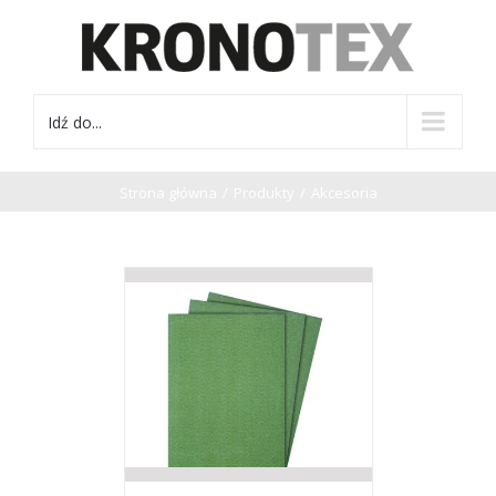
Idź do...
Strona główna
/
Produkty
/
Akcesoria