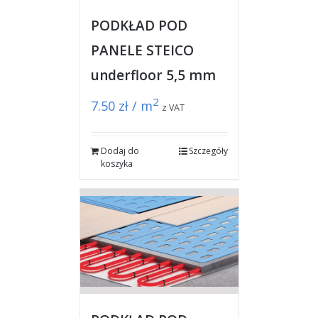
PODKŁAD POD
PANELE STEICO
underfloor 5,5 mm
2
7.50
zł / m
z VAT
Dodaj do
Szczegóły
koszyka