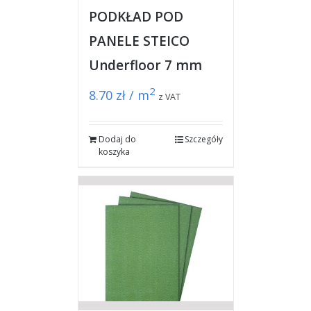
PODKŁAD POD
PANELE STEICO
Underfloor 7 mm
2
8.70
zł / m
z VAT
Dodaj do
Szczegóły
koszyka